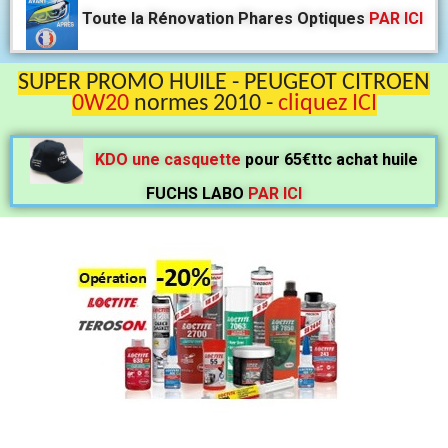
Toute la Rénovation Phares Optiques
PAR ICI
SUPER PROMO HUILE -
PEUGEOT
CITROEN
0W20
normes 2010 -
cliquez ICI
KDO une casquette
pour 65€ttc achat huile
FUCHS LABO
PAR ICI